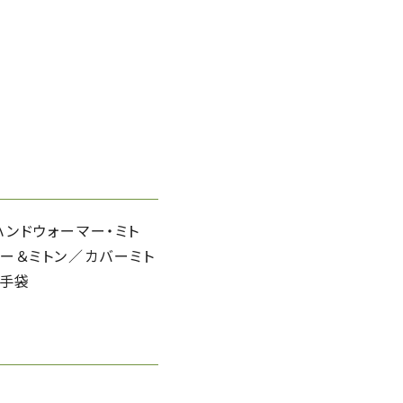
ハンドウォーマー・ミト
マー＆ミトン／カバーミト
応手袋