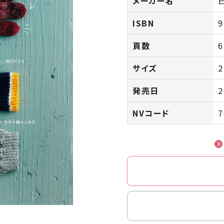
メーカー名
ISBN
9
頁数
6
サイズ
2
発売日
2
NVコード
7