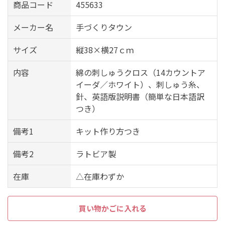
商品コード
455633
メーカー名
手づくりタウン
サイズ
縦38×横27ｃｍ
内容
綿の刺しゅうクロス（14カウントア
イーダ／ホワイト）、刺しゅう糸、
針、英語版説明書（簡単な日本語訳
つき）
備考1
キット作り方つき
備考2
ラトビア製
在庫
△在庫わずか
買い物かごに入れる