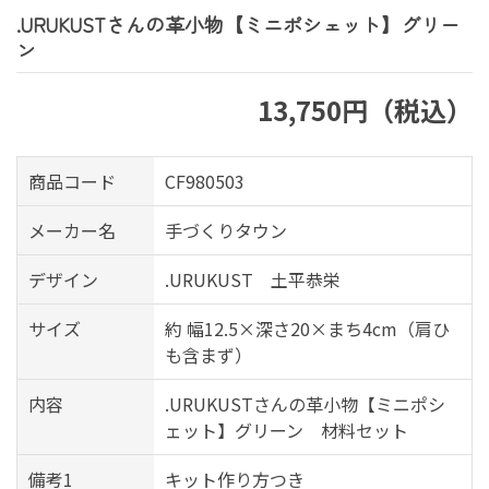
.URUKUSTさんの革小物【ミニポシェット】グリー
ン
13,750円（税込）
商品コード
CF980503
メーカー名
手づくりタウン
デザイン
.URUKUST 土平恭栄
サイズ
約 幅12.5×深さ20×まち4cm（肩ひ
も含まず）
内容
.URUKUSTさんの革小物【ミニポシ
ェット】グリーン 材料セット
備考1
キット作り方つき