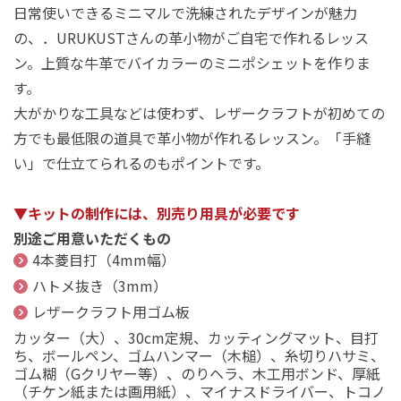
日常使いできるミニマルで洗練されたデザインが魅力
の、．URUKUSTさんの革小物がご自宅で作れるレッス
ン。上質な牛革でバイカラーのミニポシェットを作りま
す。
大がかりな工具などは使わず、レザークラフトが初めての
方でも最低限の道具で革小物が作れるレッスン。「手縫
い」で仕立てられるのもポイントです。
▼キットの制作には、別売り用具が必要です
別途ご用意いただくもの
4本菱目打（4mm幅）
ハトメ抜き（3mm）
レザークラフト用ゴム板
カッター（大）、30cm定規、カッティングマット、目打
ち、ボールペン、ゴムハンマー（木槌）、糸切りハサミ、
ゴム糊（Gクリヤー等）、のりヘラ、木工用ボンド、厚紙
（チケン紙または画用紙）、マイナスドライバー、トコノ