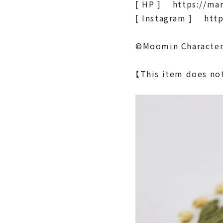
[ HP ] https://mar
[ Instagram ] htt
©Moomin Characte
【This item does not