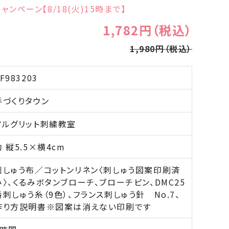
ャンペーン【8/18(火)15時まで】
1,782円（税込）
1,980円（税込）
F983203
手づくりタウン
マルグリット刺繍教室
約 縦5.5×横4cm
刺しゅう布／コットンリネン〈刺しゅう図案印刷済
み〉、くるみボタンブローチ、ブローチピン、DMC25
番刺しゅう糸（9色）、フランス刺しゅう針 No.7、
作り方説明書
※図案は消えない印刷です