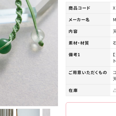
商品コード
X
メーカー名
M
内容
素材・材質
備考1
ご用意いただくもの
在庫