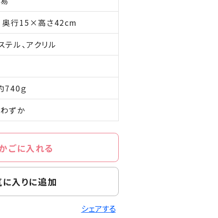
貿易
×奥行15×高さ42cm
ステル、アクリル
製
約740ｇ
わずか
かごに入れる
気に入りに追加
シェアする