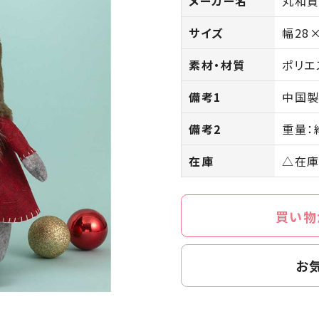
メーカー名
丸和
サイズ
幅28
素材・材質
ポリエ
備考1
中国
備考2
重量：
在庫
△在庫
買い物
お