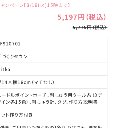
ャンペーン【8/18(火)15時まで】
5,197円（税込）
5,775円（税込）
F910701
手づくりタウン
itka
縦14×横18cm（マチなし）
ニードルポイントポーチ、刺しゅう用ウール糸（3デ
ザイン各15色）、刺しゅう針、タグ、作り方説明書
キット作り方付き
〔別途、ご用意いただくもの〕糸切りばさみ、まち針