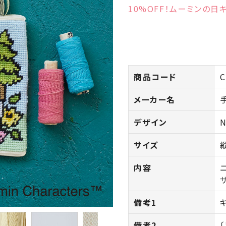
10%OFF！ムーミンの日キ
商品コード
C
メーカー名
デザイン
N
サイズ
内容
備考1
備考2