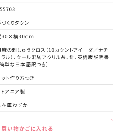
55703
手づくりタウン
縦30×横30ｃｍ
綿麻の刺しゅうクロス（10カウントアイーダ／ナチ
ュラル）、ウール混紡アクリル糸、針、英語版説明書
（簡単な日本語訳つき）
キット作り方つき
リトアニア製
△在庫わずか
買い物かごに入れる