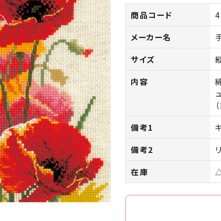
商品コード
4
メーカー名
サイズ
内容
備考1
備考2
在庫