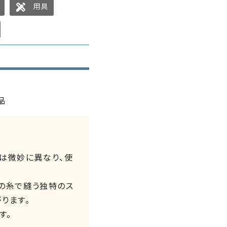
用具
design_services
品
は微妙に異なり、使
の糸で縫う独特のス
ります。
す。