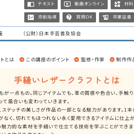
テキスト
動画オンライン
材料
import_contacts
ondemand_video
interests
添削指導
質問OK
卒業証書
fact_check
contact_support
history_edu
元
（公財）日本手芸普及協会
フトとは
この講座のポイント
監修・作家
制作作
手縫いレザークラフトとは
もが一点もの。同じアイテムでも、革の質感や色合い、手触り
って風合いも変わっていきます。
、ステッチの美しさが作品の一部となる魅力があります。1本
がなく、切れてもほつれない永く愛用できるアイテムに仕上が
う魅力的な素材を手縫いで仕立てる技術を学ぶことができま