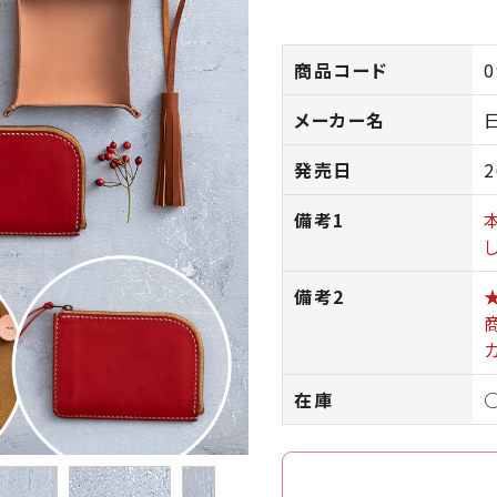
商品コード
0
メーカー名
発売日
2
備考1
備考2
在庫