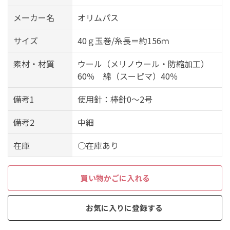
メーカー名
オリムパス
サイズ
40ｇ玉巻/糸長＝約156ｍ
素材・材質
ウール（メリノウール・防縮加工）
60％ 綿（スーピマ）40％
備考1
使用針：棒針0～2号
備考2
中細
在庫
○在庫あり
買い物かごに入れる
お気に入りに登録する