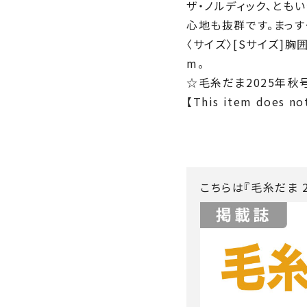
ザ・ノルディック、とも
心地も抜群です。まっす
〈サイズ〉[Sサイズ]胸囲
m。
☆毛糸だま2025年秋号v
【This item does not
こちらは『毛糸だま 2