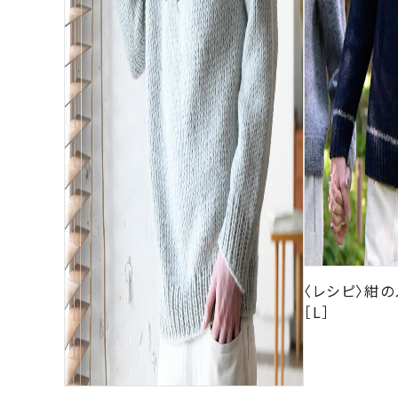
〈レシピ〉紺
［L］