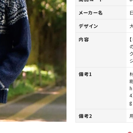
メーカー名
デザイン
内容
備考1
紺
h
4
g
備考2