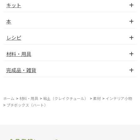
キット
本
レシピ
材料・用具
完成品・雑貨
ホーム
>
材料・用具
>
粘土（クレイクチュール）
>
素材
>
インテリア小物
>
プチボックス（ハート）