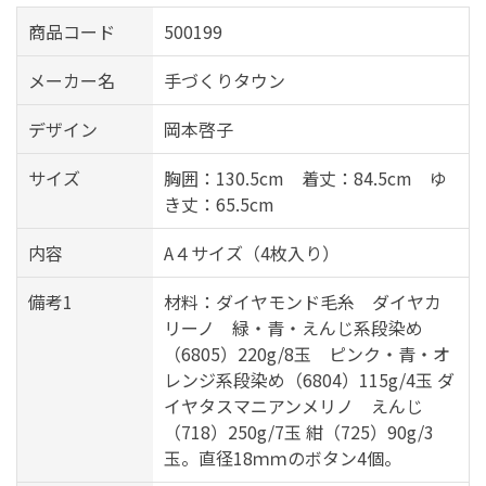
商品コード
500199
メーカー名
手づくりタウン
デザイン
岡本啓子
サイズ
胸囲：130.5cm 着丈：84.5cm ゆ
き丈：65.5cm
内容
A４サイズ（4枚入り）
備考1
材料：ダイヤモンド毛糸 ダイヤカ
リーノ 緑・青・えんじ系段染め
（6805）220g/8玉 ピンク・青・オ
レンジ系段染め（6804）115g/4玉 ダ
イヤタスマニアンメリノ えんじ
（718）250g/7玉 紺（725）90g/3
玉。直径18ｍｍのボタン4個。