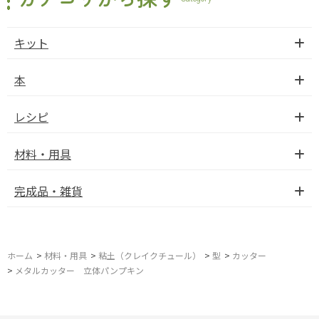
キット
本
レシピ
材料・用具
完成品・雑貨
ホーム
>
材料・用具
>
粘土（クレイクチュール）
>
型
>
カッター
>
メタルカッター 立体パンプキン