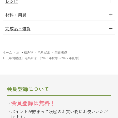
レシピ
材料・用具
完成品・雑貨
ホーム
>
本
>
編み物
>
毛糸だま
>
年間購読
>
【年間購読】毛糸だま （2026年秋号～2027年夏号）
会員登録について
会員登録は無料！
ポイントが貯まって次回のお買い物にお使いいただ
けます。