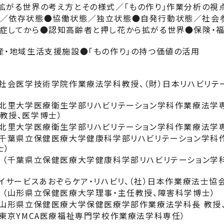
拡がる世界の考え方とその様式／「もの作り」作業分析の視
／依存状態●協働状態／独立状態●自発行動状態／社会
症してから●認知高齢者と押し花から拡がる世界●保険・
産・地域生活支援施設●「もの作り」の持つ価値の活用
（社会医学技術学院作業療法学科教授、（財）日本リハビリテ
（北里大学医療衛生学部リハビリテーション学科作業療法学
教授、医学博士）
（北里大学医療衛生学部リハビリテーション学科作業療法学
（千葉県立保健医療大学健康科学部リハビリテーション学科
士）
 （千葉県立保健医療大学健康科学部リハビリテーション学
デイサービスあおぞらケア・リハビリ、（社）日本作業療法士協
 （山形県立保健医療大学理事・主任教授、障害科学博士）
（山形県立保健医療大学保健医療学部作業療法学科長 教授
（東京YMCA医療福祉専門学校作業療法学科専任）