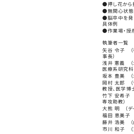
●押し花から
●無関心状態
●脳卒中を発
具体例
●作業場・授
執筆者一覧
矢谷 令子 
事長）
浅井 憲義 
医療系研究科
坂本 豊美 
岡村 太郎 
教授、医学博
竹下 安希子
専攻助教）
大熊 明 （
福田 恵美子
藤井 浩美 
市川 和子 