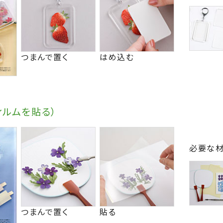
つまんで置く
はめ込む
ィルムを貼る）
必要な
つまんで置く
貼る