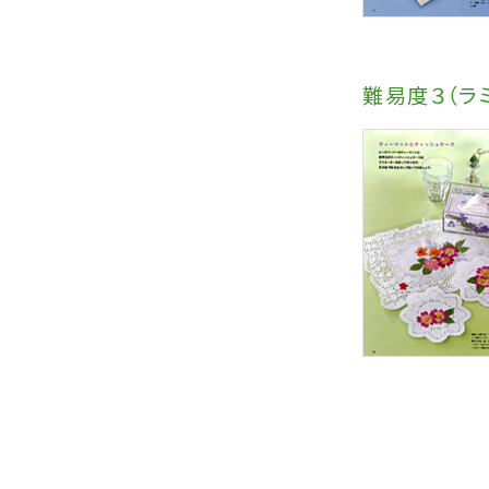
難易度３（ラ