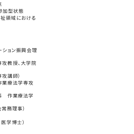
点
参加型状態
福祉領域における
ーション振興会理
専攻教授、大学院
専攻講師）
作業療法学専攻
科 作業療法学
会常務理事）
、医学博士）