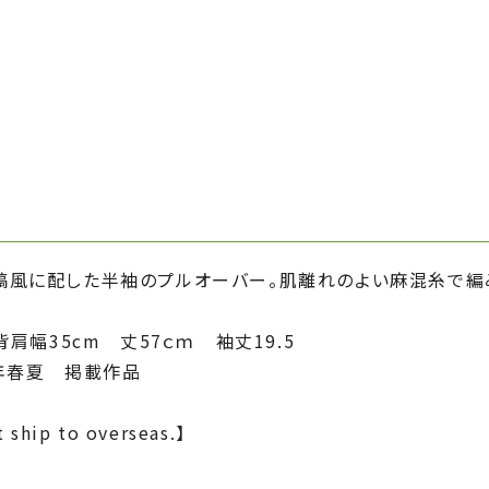
縞風に配した半袖のプルオーバー。肌離れのよい麻混糸で編
背肩幅35cm 丈57ｃｍ 袖丈19.5
1年春夏 掲載作品
 ship to overseas.】