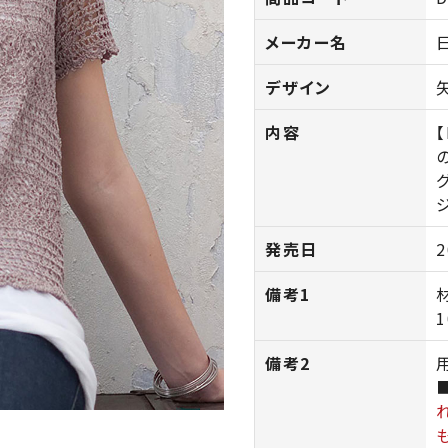
メーカー名
デザイン
内容
発売日
2
備考1
備考2