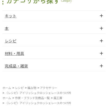
カテゴリから探す
Category
キット
本
レシピ
材料・用具
完成品・雑貨
ホーム
>
レシピ
>
編み物
>
アクセサリー
>
〈レシピ〉アイリッシュクロッシェレースのつけ衿
ホーム
>
作家・ブランド別商品一覧
>
風工房
>
〈レシピ〉アイリッシュクロッシェレースのつけ衿