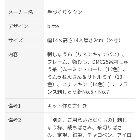
メーカー名
手づくりタウン
デザイン
bitte
サイズ
幅14×高さ14×厚さ2cm（外寸）
内容
刺しゅう布（リネンキャンバス）、
フレーム、額ひも、DMC25番刺しゅ
う糸（ムーミントロール（12色）、
ミムラねえさん＆リトルミイ（13
色）、スナフキン（14色））、フラ
ンス刺しゅう針No.5・No.7
備考1
キット作り方付き
備考2
〔別途、ご用意いただくもの〕刺し
ゅう枠、裁ちばさみ、糸切りばさ
み、定規、鉛筆、チャコペン、アイロ