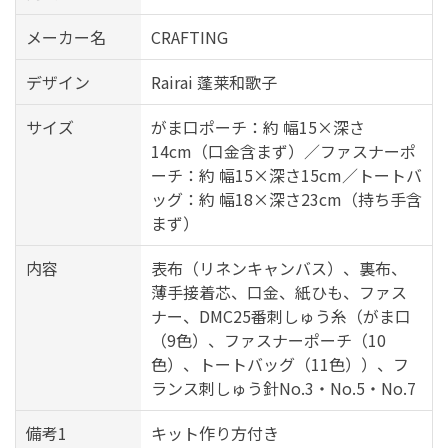
メーカー名
CRAFTING
デザイン
Rairai 蓬莱和歌子
サイズ
がま口ポーチ：約 幅15×深さ
14cm（口金含まず）／ファスナーポ
ーチ：約 幅15×深さ15cm／トートバ
ッグ：約 幅18×深さ23cm（持ち手含
まず）
内容
表布（リネンキャンバス）、裏布、
薄手接着芯、口金、紙ひも、ファス
ナー、DMC25番刺しゅう糸（がま口
（9色）、ファスナーポーチ（10
色）、トートバッグ（11色））、フ
ランス刺しゅう針No.3・No.5・No.7
備考1
キット作り方付き