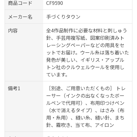
商品コード
CF9590
メーカー名
手づくりタウン
内容
全4作品制作に必要な材料と刺しゅう
針、手芸用複写紙、図案印刷済みト
レーシングペーパーなどの用具をセ
ットでお届け。ウール糸は落ち着いた
発色が美しい、イギリス・アップル
トン社のクルウェルウールを使用し
ています。
備考1
［別途、ご用意いただくもの］ トレ
ーサー（インクの出なくなったボー
ルペンで代用可）、布用印つけペン
（水で消えるタイプ）、はさみ（布
用・糸用）、縫い糸、縫い針、まち
針、霧吹き、当て布、アイロン