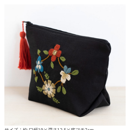
サイズ：約 口幅19×深さ12.5×底マチ7cm