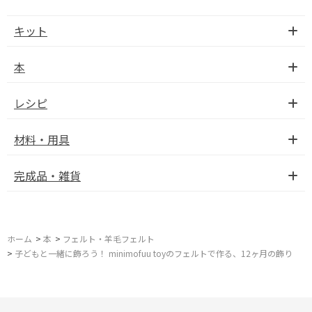
キット
本
レシピ
材料・用具
完成品・雑貨
ホーム
>
本
>
フェルト・羊毛フェルト
>
子どもと一緒に飾ろう！ minimofuu toyのフェルトで作る、12ヶ月の飾り