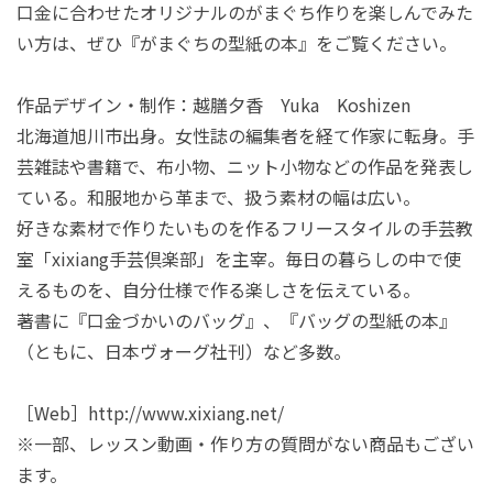
口金に合わせたオリジナルのがまぐち作りを楽しんでみた
い方は、ぜひ『がまぐちの型紙の本』をご覧ください。
作品デザイン・制作：越膳夕香 Yuka Koshizen
北海道旭川市出身。女性誌の編集者を経て作家に転身。手
芸雑誌や書籍で、布小物、ニット小物などの作品を発表し
ている。和服地から革まで、扱う素材の幅は広い。
好きな素材で作りたいものを作るフリースタイルの手芸教
室「xixiang手芸倶楽部」を主宰。毎日の暮らしの中で使
えるものを、自分仕様で作る楽しさを伝えている。
著書に『口金づかいのバッグ』、『バッグの型紙の本』
（ともに、日本ヴォーグ社刊）など多数。
［Web］http://www.xixiang.net/
※一部、レッスン動画・作り方の質問がない商品もござい
ます。