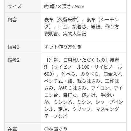
サイズ
約 幅7×深さ7.9cm
内容
表布（久留米絣）、裏布（シーチン
グ）、口金、接着芯、紙紐、作り方
説明書、実物大型紙
備考1
キット作り方付き
備考2
〔別途、ご用意いただくもの〕接着
剤（サイビノール100・サイビノール
600）、竹べら、のりべら、口金入れ
ペンチ式・細、裁ちばさみ、工作ば
さみ、糸切りばさみ、アイロン、アイ
ロン台、目打ち、縫い針、手縫い
糸、ミシン糸、ミシン、シャープペン
シル、定規、クリップ、マスキング
テープなど
在庫
○在庫あり