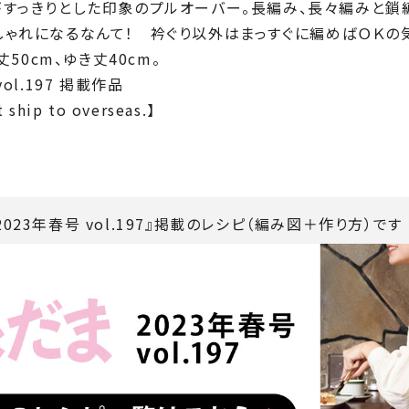
がすっきりとした印象のプルオーバー。長編み、長々編みと鎖
しゃれになるなんて！ 衿ぐり以外はまっすぐに編めばＯＫの
丈50cm、ゆき丈40cm。
ol.197 掲載作品
 ship to overseas.】
023年春号 vol.197』掲載のレシピ（編み図＋作り方）です