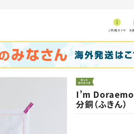
ご利用ガイド
お
I’m Dora
分銅（ふきん）