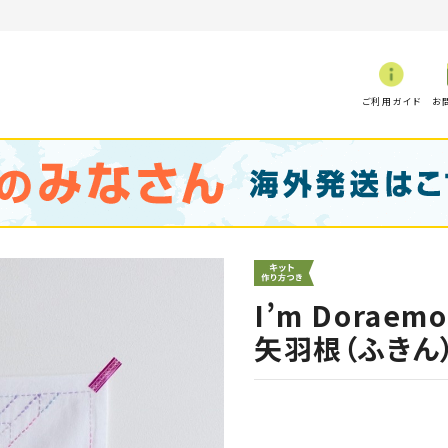
ご利用ガイド
お
I’m Dora
矢羽根（ふきん