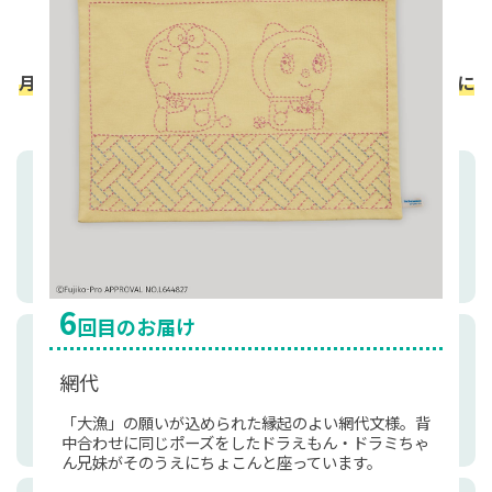
月イチ手芸便なら、初心者から経験者まで、誰でも手軽に
楽しめます。
毎月新しいキットをお届け
毎月定期的にキットをお届けするので、おうちの自分
時間に楽しめます。
1
2
3
4
5
6
回目のお届け
回目のお届け
回目のお届け
回目のお届け
回目のお届け
回目のお届け
すぐに作れる手芸キット
立涌
花格子・桜
野分
比翼井桁
青海波・麻の葉
網代
必要な材料とレシピがセットになっているので、手軽
ドラミちゃんとしずかちゃんが仲良く座っている両脇
ドラミちゃん・しずかちゃんのお顔と、日本らしいお
野の草が強い風に吹き分けられる秋らしい風景をイメ
「比翼」は2羽の鳥が翼を並べた様子、「井桁」は生
連なる波から「未来永劫続く幸せ」という意味をもつ
「大漁」の願いが込められた縁起のよい網代文様。背
ですぐにはじめられます。
に、たちのぼる湯気を表す「立涌」を配置。かわいい
花モチーフの組み合わせ。「立涌」のランチョンマッ
ージした「野分」。ドラえもんの大好物どら焼きと組
活必需品であった井戸に由来します。「唯一／欠かせ
青海波にはドラえもん、育つのが早いことから「健や
中合わせに同じポーズをしたドラえもん・ドラミちゃ
二人に合わせて、ピンクと紫でカラーをまとめていま
トと一緒に使えるデザインです。
み合わせて、一緒におやつタイム気分が楽しめる図案
ない」という意味をもつ文様と、仲の良い二人がぴっ
かな成長」を表す麻の葉にはのび太くんを合わせてい
ん兄妹がそのうえにちょこんと座っています。
す。
にしました。
たりな組み合わせ。
ます。