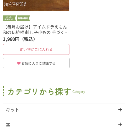
【毎月お届け】アイムドラえもん
和の伝統柄 刺し子小もの 手づくり
キット（Aコース）
1,980円（税込）
買い物かごに入れる
お気に入りに登録する
カテゴリから探す
Category
キット
本