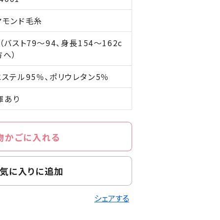
ヤモンド毛糸
（バスト79～94、身長154～162c
方へ）
エステル95％、ポリウレタン5％
庫あり
物かごに入れる
気に入りに追加
シェアする