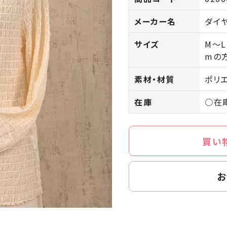
メーカー名
ダイ
サイズ
M～L
mの
素材・材質
ポリ
在庫
○在
買い
お