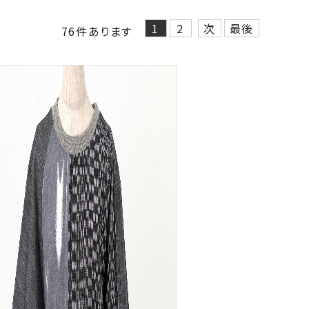
1
2
次
最後
76
件あります