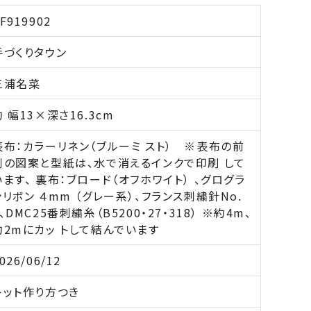
F919902
手づくりタウン
三浦名菜
約 幅13×深さ16.3cm
表布：カラーリネン（ブルーミ スト） ※表布の前
側の図案と型紙は、水で消えるインクで印刷 して
います、 裏布：ブロード（オフホワイト） 、グログラ
ンリボン ４mm （グレー系）、フランス刺繍針No.
7、DMC25番刺繍糸（B5200・27・318） ※約4m、
約2mにカッ トして結んでいます
026/06/12
キット作り方つき