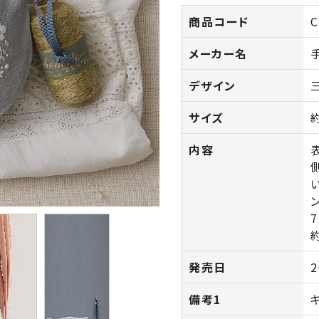
商品コード
C
メーカー名
デザイン
サイズ
内容
発売日
2
備考1