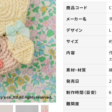
商品コード
C
メーカー名
デザイン
L
サイズ
内容
素材・材質
発売日
2
制作時間（目安）
難関度