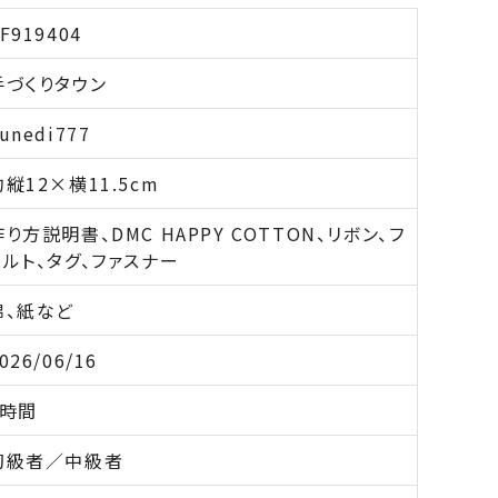
F919404
手づくりタウン
unedi777
約縦12×横11.5cm
作り方説明書、DMC HAPPY COTTON、リボン、フ
ェルト、タグ、ファスナー
綿、紙など
026/06/16
6時間
初級者／中級者