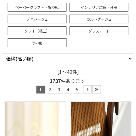
ペーパークラフト・折り紙
インテリア雑貨・食器
デコパージュ
カルトナージュ
クレイ（粘土）
グラスアート
その他
[1～40件]
1737
件あります
1
2
3
4
5