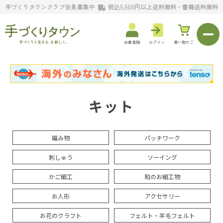
手づくりタウンクラブ会員募集中
税込5,500円以上送料無料・書籍送料無料
会員登録
ログイン
買い物かご
キット
編み物
パッチワーク
刺しゅう
ソーイング
かご細工
和のお細工物
お人形
アクセサリー
お花のクラフト
フェルト・羊毛フェルト