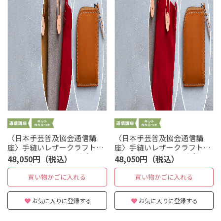
〈日本手芸普及協会通信講
〈日本手芸普及協会通信講
座〉手縫いレザークラフト本
座〉手縫いレザークラフト本
科 財布：キャメル／ポー
科 財布：キャメル／ポー
48,050円（税込）
48,050円（税込）
チ：グレー
チ：レッド
買い物かごに入れる
買い物かごに入れる
お気に入りに登録する
お気に入りに登録する