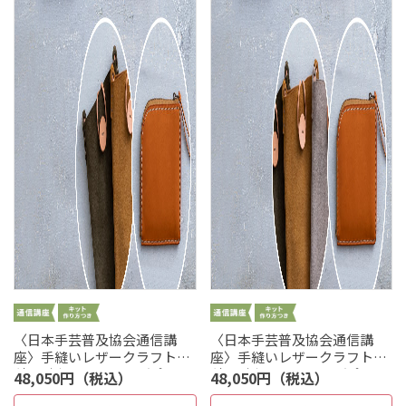
〈日本手芸普及協会通信講
〈日本手芸普及協会通信講
座〉手縫いレザークラフト本
座〉手縫いレザークラフト本
科 財布：キャメル／ポー
科 財布：キャメル／ポー
48,050円（税込）
48,050円（税込）
チ：オリーブ
チ：キャメル