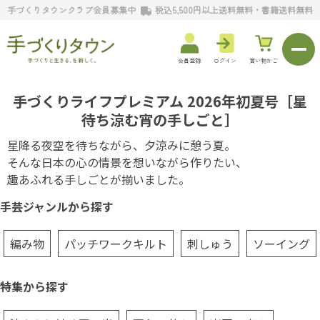
手づくりタウンクラブ会員募集中
税込5,500円以上送料無料・書籍送料無料
会員登録
ログイン
買い物かご
手づくりライフプレミアム 2026年初夏号［星
待ち涼む宵の手しごと］
星降る夜空を待ちながら、夕涼みに憩う夏。
そんな日本の心の情景を想いながら作りたい、
趣あふれる手しごとが揃いました。
手芸ジャンルから探す
編み物
パッチワークキルト
刺しゅう
ソーイング
特集から探す