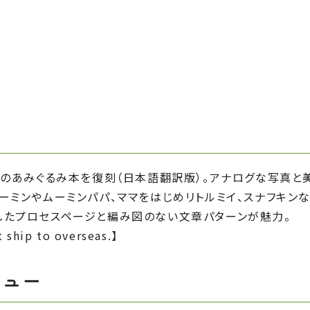
ンのあみぐるみ本を復刻（日本語翻訳版）。アナログな写真と
ーミンやムーミンパパ、ママをはじめリトルミイ、スナフキンな
したプロセスページと編み図のない文章パターンが魅力。
 ship to overseas.】
ビュー