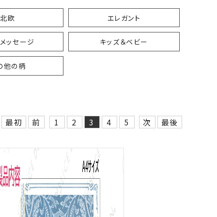
北欧
エレガント
・メッセージ
キッズ＆ベビー
の他の柄
最初
前
1
2
3
4
5
次
最後