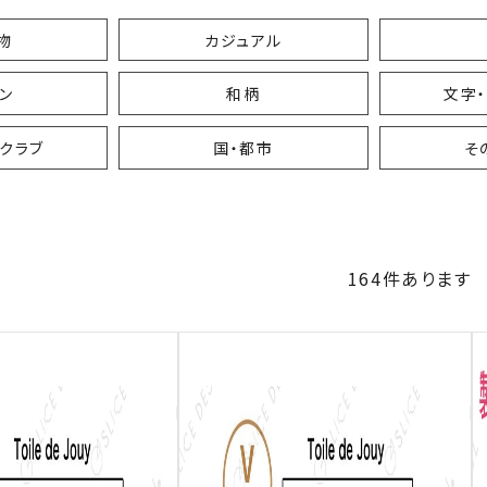
物
カジュアル
ン
和柄
文字
クラブ
国・都市
そ
164
件あります