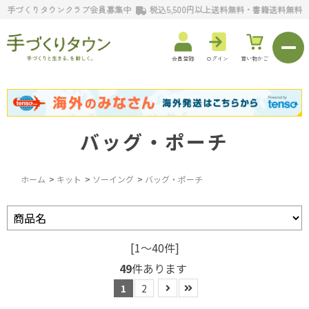
手づくりタウンクラブ会員募集中
税込5,500円以上送料無料・書籍送料無料
会員登録
ログイン
買い物かご
バッグ・ポーチ
ホーム
>
キット
>
ソーイング
>
バッグ・ポーチ
[1～40件]
49
件あります
1
2