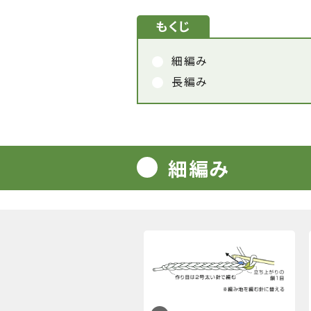
もくじ
細編み
長編み
細編み