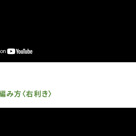
編み方〈右利き〉