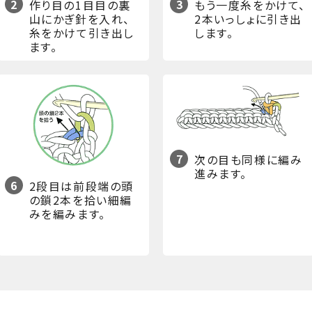
2
3
作り目の1目目の裏
もう一度糸をかけて、
山にかぎ針を入れ、
2本いっしょに引き出
糸をかけて引き出し
します。
ます。
7
次の目も同様に編み
進みます。
6
2段目は前段端の頭
の鎖2本を拾い細編
みを編みます。