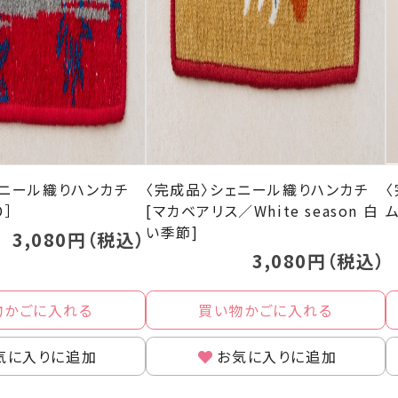
ェニール織りハンカチ
〈完成品〉シェニール織りハンカチ
D］
[マカベアリス／White season 白
い季節]
3,080円（税込）
3,080円（税込）
物かごに入れる
買い物かごに入れる
気に入りに追加
お気に入りに追加