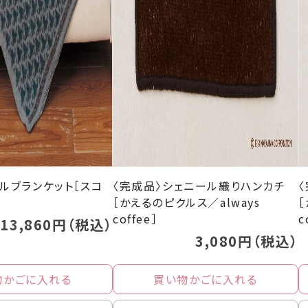
ルブランケット［スコ
〈完成品〉シェニール織りハンカチ
［かえるのピクルス／always
［
coffee］
c
13,860円（税込）
3,080円（税込）
物かごに入れる
買い物かごに入れる