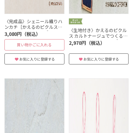
〈完成品〉シェニール織りハ
ンカチ［かえるのピクルス／
〈生地付き〉かえるのピクル
always smile comics］
3,080円（税込）
ス カルトナージュでつくるブ
ック型ボックスキット［ソー
2,970円（税込）
買い物かごに入れる
イング柄］
お気に入りに登録する
お気に入りに登録する