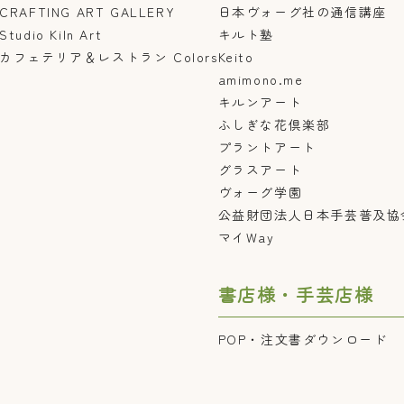
CRAFTING ART GALLERY
日本ヴォーグ社の通信講座
Studio Kiln Art
キルト塾
カフェテリア＆レストラン Colors
Keito
amimono.me
キルンアート
ふしぎな花倶楽部
プラントアート
グラスアート
ヴォーグ学園
公益財団法人日本手芸普及協
マイWay
書店様・手芸店様
POP・注文書ダウンロード