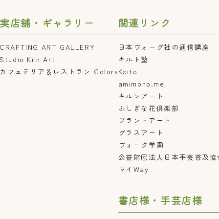
実店舗・ギャラリー
関連リンク
CRAFTING ART GALLERY
日本ヴォーグ社の通信講座
Studio Kiln Art
キルト塾
カフェテリア＆レストラン Colors
Keito
amimono.me
キルンアート
ふしぎな花倶楽部
プラントアート
グラスアート
ヴォーグ学園
公益財団法人日本手芸普及協
マイWay
書店様・手芸店様