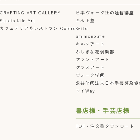
CRAFTING ART GALLERY
日本ヴォーグ社の通信講座
Studio Kiln Art
キルト塾
カフェテリア＆レストラン Colors
Keito
amimono.me
キルンアート
ふしぎな花倶楽部
プラントアート
グラスアート
ヴォーグ学園
公益財団法人日本手芸普及協
マイWay
書店様・手芸店様
POP・注文書ダウンロード