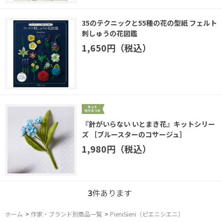
35のテクニックと55種の花の型紙 フェルト
刺しゅうの花図鑑
1,650円（税込）
『針がいらない いとまき花』キットシリー
ズ ［ブルースターのコサージュ］
1,980円（税込）
3
件あります
ホーム
>
作家・ブランド別商品一覧
>
PieniSieni（ピエニシエニ）