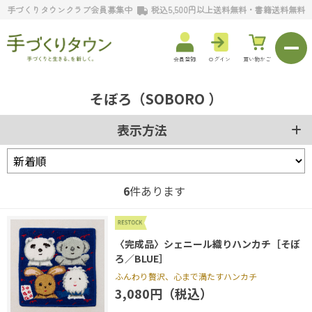
手づくりタウンクラブ会員募集中
税込5,500円以上送料無料・書籍送料無料
会員登録
ログイン
買い物かご
そぼろ（SOBORO ）
表示方法
6
件あります
〈完成品〉シェニール織りハンカチ［そぼ
ろ／BLUE］
ふんわり贅沢、心まで満たすハンカチ
3,080円（税込）