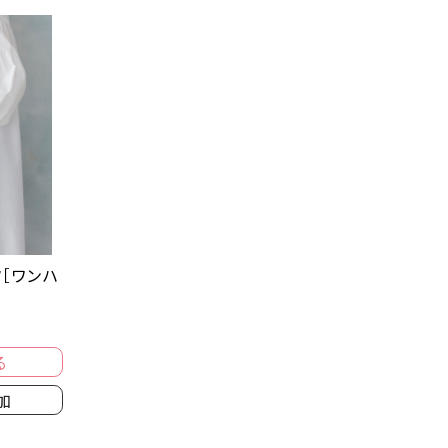
［ワンハ
る
加