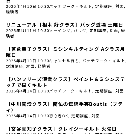
日
2026年4月10日 10:30
パッチワーク・キルト
,
定期講座
,
対面
,
経験者
リニューアル［根木 好クラス］バッグ道場 土曜日
2026年4月11日 10:30
ソーイング
,
バッグ
,
定期講座
,
対面
,
経
験者
［笹倉幸子クラス］ミシンキルティング Aクラス月
曜日
2026年4月13日 10:30
キャンセル待ち
,
パッチワーク・キルト
,
定期講座
,
対面
,
経験者
［ハンフリーズ深雪クラス］ペイント＆ミシンステ
ッチで描くキルト
2026年4月14日 10:30
パッチワーク・キルト
,
定期講座
,
対面
［中川真澄クラス］南仏の伝統手芸Boutis（ブテ
ィ）
2026年4月14日 10:30
初心者OK
,
定期講座
,
対面
［宮谷真知子クラス］クレイジーキルト 火曜日