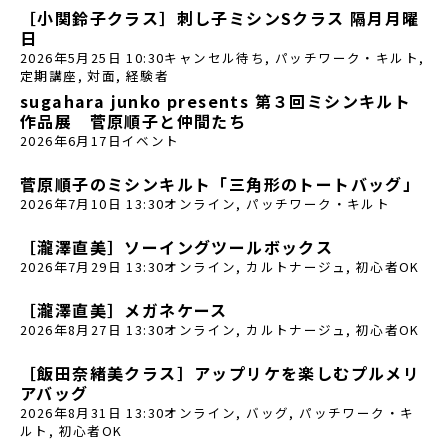
［小関鈴子クラス］刺し子ミシンSクラス 隔月月曜
日
2026年5月25日 10:30
キャンセル待ち
,
パッチワーク・キルト
,
定期講座
,
対面
,
経験者
sugahara junko presents 第３回ミシンキルト
作品展 菅原順子と仲間たち
2026年6月17日
イベント
菅原順子のミシンキルト「三角形のトートバッグ」
2026年7月10日 13:30
オンライン
,
パッチワーク・キルト
［瀧澤直美］ソーイングツールボックス
2026年7月29日 13:30
オンライン
,
カルトナージュ
,
初心者OK
［瀧澤直美］メガネケース
2026年8月27日 13:30
オンライン
,
カルトナージュ
,
初心者OK
［飯田奈緒美クラス］アップリケを楽しむプルメリ
アバッグ
2026年8月31日 13:30
オンライン
,
バッグ
,
パッチワーク・キ
ルト
,
初心者OK