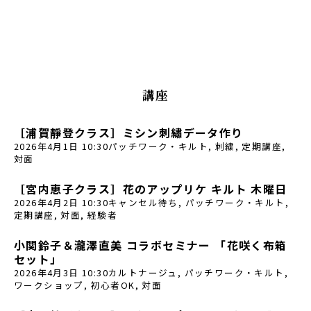
講座
［浦賀靜登クラス］ミシン刺繡データ作り
2026年4月1日 10:30
パッチワーク・キルト
,
刺繍
,
定期講座
,
対面
［宮内恵子クラス］花のアップリケ キルト 木曜日
2026年4月2日 10:30
キャンセル待ち
,
パッチワーク・キルト
,
定期講座
,
対面
,
経験者
小関鈴子＆瀧澤直美 コラボセミナー 「花咲く布箱
セット」
2026年4月3日 10:30
カルトナージュ
,
パッチワーク・キルト
,
ワークショップ
,
初心者OK
,
対面