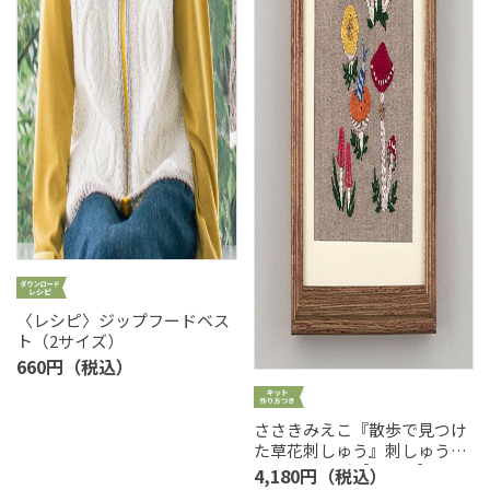
〈レシピ〉ジップフードベス
ト（2サイズ）
660円（税込）
ささきみえこ『散歩で見つけ
た草花刺しゅう』刺しゅうキ
ットシリーズ［キノコ］
4,180円（税込）