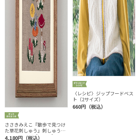
〈レシピ〉ジップフードベス
ト（2サイズ）
660円（税込）
ささきみえこ『散歩で見つけ
た草花刺しゅう』刺しゅうキ
ットシリーズ［キノコ］
4,180円（税込）