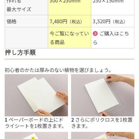
作れる
300×230mm
230×150mm
最大サイズ
価格
7,480円
3,520円
（税込）
（税込）
今ご覧になってい
ご購入はこち
る商品
ら
押し方手順
初心者のかたは厚みのない植物を選びましょう。
1
ペーパーボードの上にド
2
さらにポリクロスを1枚置
ライシートを1枚置きます。
きます。